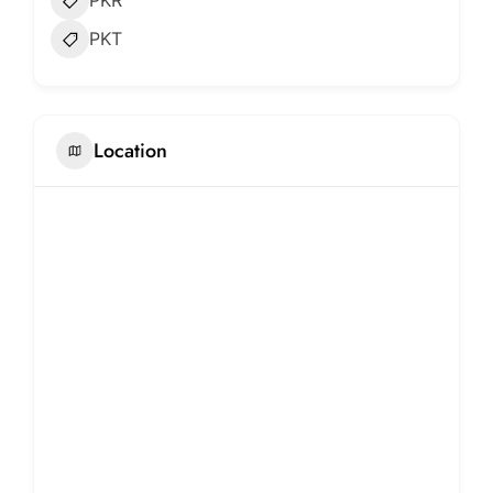
PKR
PKT
Location