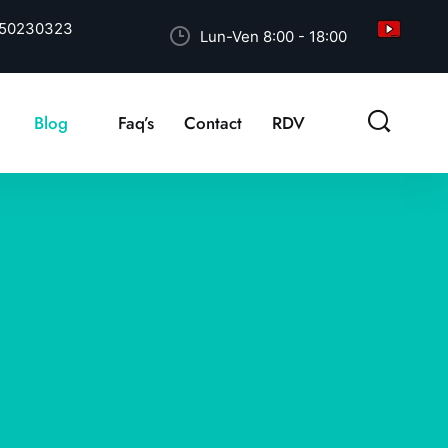
50230323
Lun-Ven 8:00 - 18:00
Blog
Faq’s
Contact
RDV