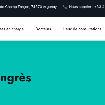
 de Champ Farçon, 74370 Argonay
Nous appeler :
+33 4
ises en charge
Docteurs
Lieux de consultations
ongrès