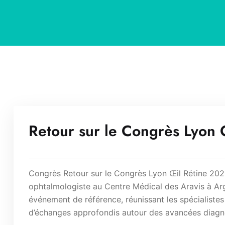
Retour sur le Congrès Lyon 
Congrès Retour sur le Congrès Lyon Œil Rétine 20
ophtalmologiste au Centre Médical des Aravis à Arg
événement de référence, réunissant les spécialistes 
d’échanges approfondis autour des avancées diagno