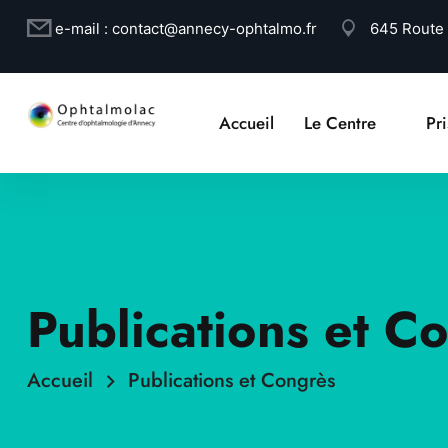
e-mail :
contact@annecy-ophtalmo.fr
645 Route
Accueil
Le Centre
Pr
Publications et C
Accueil
Publications et Congrès