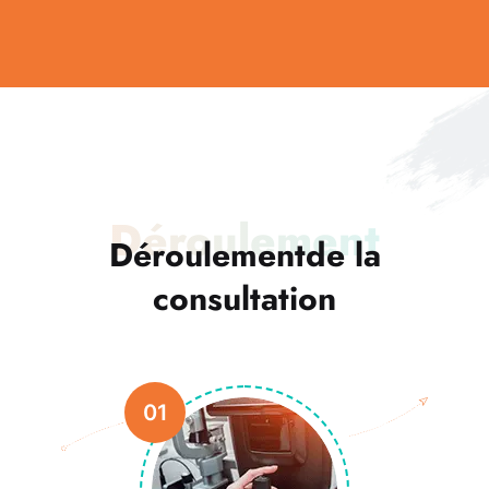
Déroulement
Déroulement
de la
consultation
01