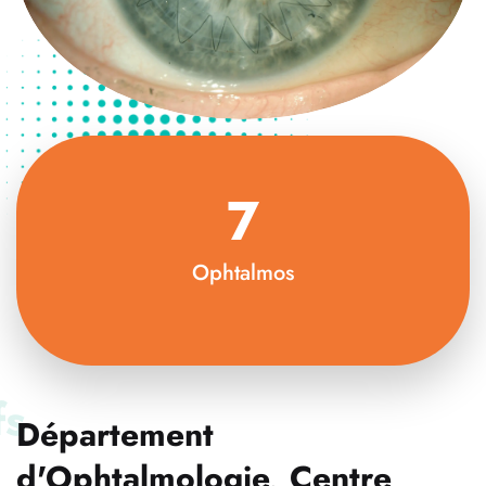
7
Ophtalmos
fs
Département
d'Ophtalmologie, Centre