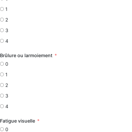
1
2
3
4
Brûlure ou larmoiement
0
1
2
3
4
Fatigue visuelle
0