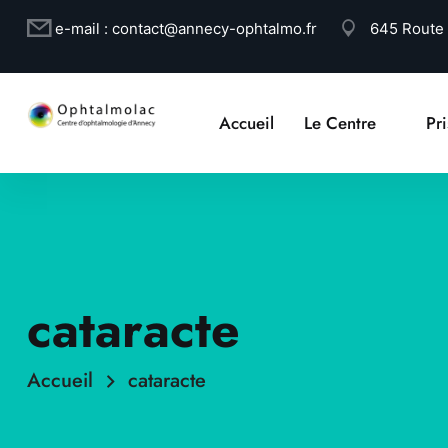
e-mail :
contact@annecy-ophtalmo.fr
645 Route
Accueil
Le Centre
Pr
cataracte
Accueil
cataracte