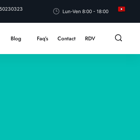
50230323
Lun-Ven 8:00 - 18:00
Blog
Faq’s
Contact
RDV