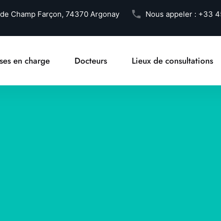
 de Champ Farçon, 74370 Argonay
Nous appeler :
+33 4
ises en charge
Docteurs
Lieux de consultations