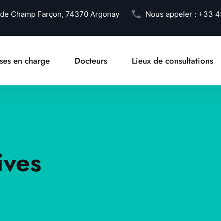
 de Champ Farçon, 74370 Argonay
Nous appeler :
+33 4
ises en charge
Docteurs
Lieux de consultations
ives