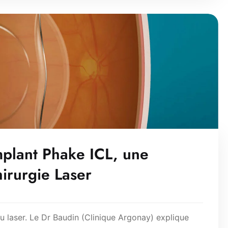
mplant Phake ICL, une
hirurgie Laser
u laser. Le Dr Baudin (Clinique Argonay) explique