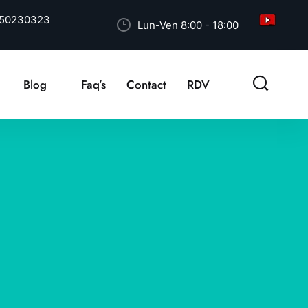
50230323
Lun-Ven 8:00 - 18:00
Blog
Faq’s
Contact
RDV