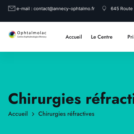
e-mail :
contact@annecy-ophtalmo.fr
645 Route
Accueil
Le Centre
Pr
Chirurgies réfract
Accueil
Chirurgies réfractives