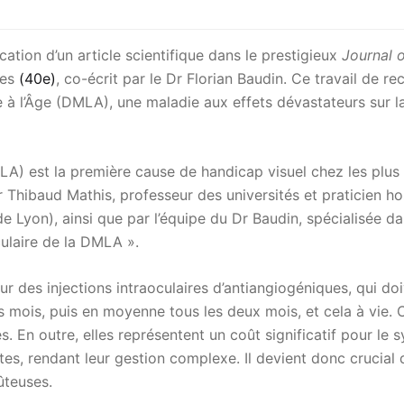
tion d’un article scientifique dans le prestigieux
Journal o
les
(40e)
, co-écrit par le Dr Florian Baudin. Ce travail de
 à l’Âge (DMLA), une maladie aux effets dévastateurs sur la
LA) est la première cause de handicap visuel chez les plu
ar Thibaud Mathis, professeur des universités et praticien h
de Lyon), ainsi que par l’équipe du Dr Baudin, spécialisée da
ulaire de la DMLA ».
ur des injections intraoculaires d’antiangiogéniques, qui do
mois, puis en moyenne tous les deux mois, et cela à vie. C
es. En outre, elles représentent un coût significatif pour le
es, rendant leur gestion complexe. Il devient donc crucial 
ûteuses.