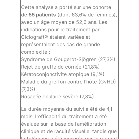
Cette analyse a porté sur une cohorte
de
55 patients
(dont 63,6% de femmes),
avec un âge moyen de 52,6 ans. Les
indications pour le traitement par
Ciclograft® étaient variées et
représentaient des cas de grande
complexité :
Syndrome de Gougerot-Sjögren (27,3%)
Rejet de greffe de cornée (21,8%)
Kératoconjonctivite atopique (9,1%)
Maladie du greffon contre l’hôte (GvHD)
(7,3%)
Rosacée oculaire sévère (7,3%)
La durée moyenne du suivi a été de 4,1
mois. L’efficacité du traitement a été
évaluée sur la base de l’amélioration
clinique et de l’acuité visuelle, tandis que
la tolérance a été mesurée par le rapport